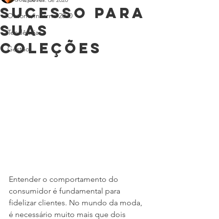
Sucesso para
Outono/Inverno 2020
suas
Tendências
coleções
Gestão
Entender o comportamento do 
consumidor é fundamental para 
fidelizar clientes. No mundo da moda, 
é necessário muito mais que dois 