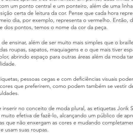
com um ponto central e um ponteiro, além de uma linha 
sição certa de leitura da cor. Pense que cada hora repre
meio dia, por exemplo, representa o vermelho. Então, 
s e dos pontos, temos o nome da cor da peça.
e de ensinar, além de ser muito mais simples que o brail
das roupas, sapatos, maquiagens e o que mais tiver es
Color, abrindo espaço para outras áreas além da moda 
lidade.
iquetas, pessoas cegas e com deficiências visuais pode
cores que preferirem, como podem também se vestir d
uldades.
 inserir no conceito de moda plural, as etiquetas Jorik 
 muito efetiva de fazê-lo, alcançando um público de a
oas que não enxergam as cores e mudando completamen
e usam suas roupas.