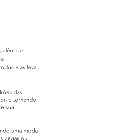
, além de 
 a 
odos e as leva 
drões das 
ion e tornando-
e sua 
sando uma moda 
as cegas ou 