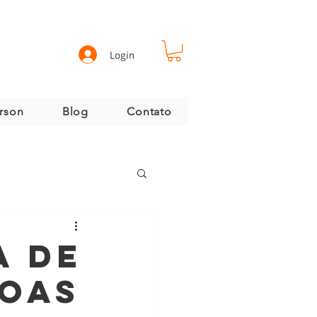
Login
erson
Blog
Contato
a de
soas