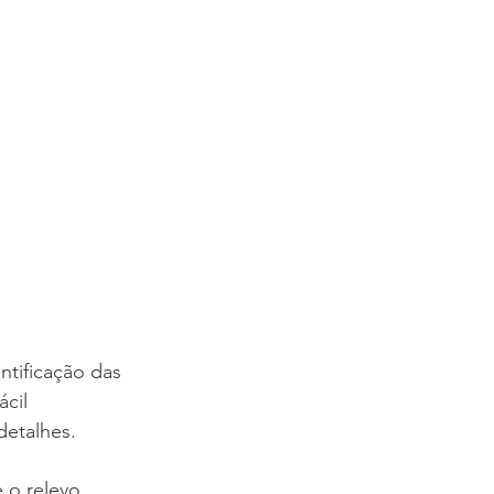
ntificação das 
cil 
etalhes.
 o relevo. 