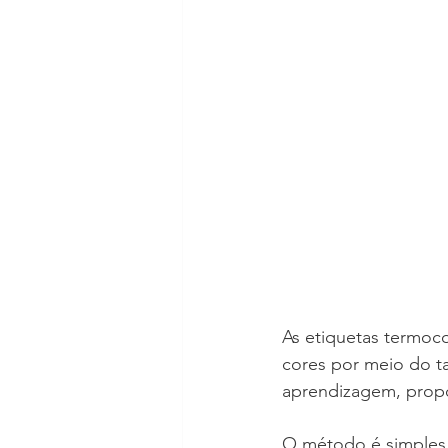
As etiquetas termoco
cores por meio do ta
aprendizagem, propo
O método é simples e