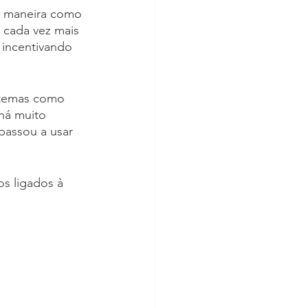
a maneira como 
 cada vez mais 
 incentivando 
 temas como 
há muito 
passou a usar 
s ligados à 