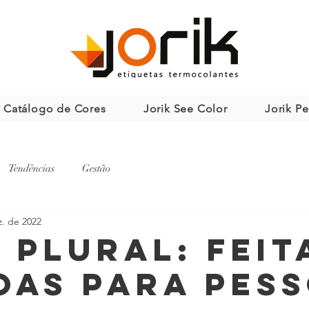
Catálogo de Cores
Jorik See Color
Jorik P
Tendências
Gestão
z. de 2022
 plural: feit
oas para pes