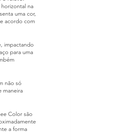
horizontal na 
senta uma cor, 
de acordo com 
le, impactando 
paço para uma 
também 
m não só 
e maneira 
See Color são 
proximadamente 
te a forma 