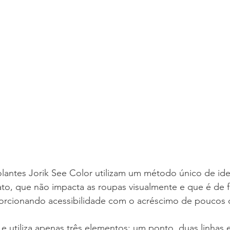
lantes Jorik See Color utilizam um método único de ide
to, que não impacta as roupas visualmente e que é de fá
rcionando acessibilidade com o acréscimo de poucos d
 utiliza apenas três elementos: um ponto, duas linhas e