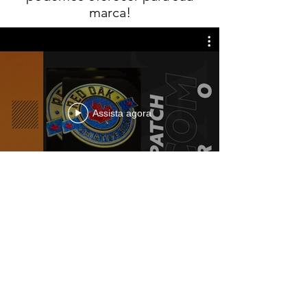
marca!
Assista agora
© 2019. Jorik Têxtil
Endereço: Travessa Liberdade, 38 -
Maringa - PR