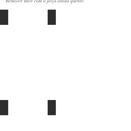
Remover liner com a peça ainda quente.
ref800
ref801
ref802
ref803